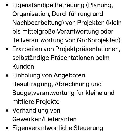
Eigenständige Betreuung (Planung,
Athleten
Organisation, Durchführung und
Toni Innauer Keynote-
Nachbearbeitung) von Projekten (klein
Speaker
bis mittelgroße Verantwortung oder
digital
Teilverantwortung von Großprojekten)
Erarbeiten von Projektpräsentationen,
Online Marketing
selbständige Präsentationen beim
Content Production
Kunden
Websites
Einholung von Angeboten,
Branding & Grafik
Beauftragung, Abrechnung und
Budgetverantwortung fur kleine und
Projekte
mittlere Projekte
Verhandlung von
Über uns
Gewerken/Lieferanten
Team
Eigenverantwortliche Steuerung