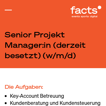
Senior Projekt
Manager:in (derzeit
events
besetzt) (w/m/d)
MICE Eventmarketing
Eventberatung
CSR-Events
Event-Lösungen
Die Aufgaben:
sports
Key-Account Betreuung
Kundenberatung und Kundensteuerung
Sportmarketing